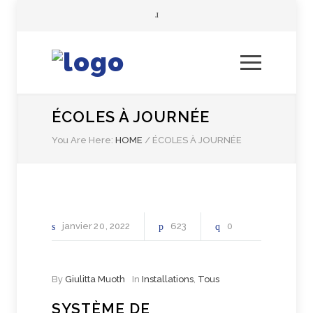
ÉCOLES À JOURNÉE
You Are Here:
HOME
/
ÉCOLES À JOURNÉE
janvier
20
2022
623
0
By
Giulitta Muoth
In
Installations
,
Tous
SYSTÈME DE