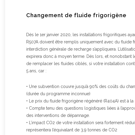
Changement de fluide frigorigène
Dès le 1er janvier 2020, les installations frigorifiques 
R507A doivent être remplis uniquement avec du fluide fr
interdiction générale de recharge s’appliquera. L’utilis
expirera donc à moyen terme. Dès lors, et nonobstant l
de remplacer les fluides ciblés, si votre installation con
5 ans, car :
• Une subvention couvre jusqu’à 90% des coûts du chan
(durée du programme inconnue)
• Le prix du fluide frigorigène régénéré (R404A) est à 
• Compte tenu des questions logistiques liées à l’appr
des interventions de dépannage.
• L’impact CO2 de votre installation sera fortement réd
représentera l’équivalant de 3,9 tonnes de CO2