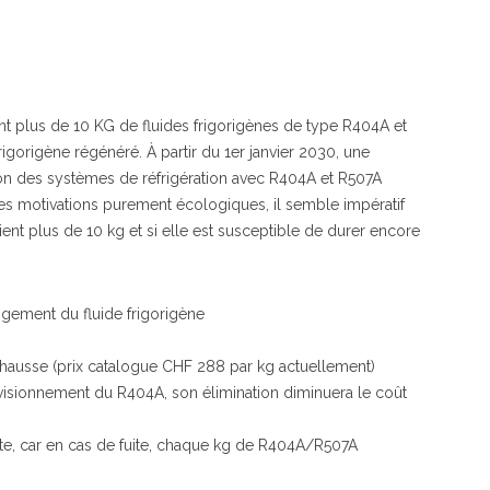
ayant plus de 10 KG de fluides frigorigènes de type R404A et
igorigène régénéré. À partir du 1er janvier 2030, une
ation des systèmes de réfrigération avec R404A et R507A
es motivations purement écologiques, il semble impératif
tient plus de 10 kg et si elle est susceptible de durer encore
gement du fluide frigorigène
la hausse (prix catalogue CHF 288 par kg actuellement)
ovisionnement du R404A, son élimination diminuera le coût
uite, car en cas de fuite, chaque kg de R404A/R507A