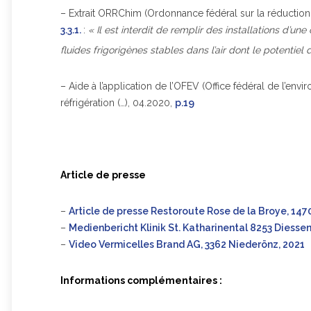
– Extrait ORRChim (Ordonnance fédéral sur la réduction d
3.3.1.
:
« Il est interdit de remplir des installations d’u
fluides frigorigènes stables dans l’air dont le potentiel 
– Aide à l’application de l’OFEV (Office fédéral de l’en
réfrigération (…), 04.2020,
p.19
Article de presse
–
Article de presse Restoroute Rose de la Broye, 1470
–
Medienbericht Klinik St. Katharinental 8253 Diess
–
Video Vermicelles Brand AG, 3362 Niederönz, 2021
Informations complémentaires :