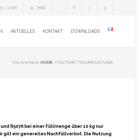
30 – 17.00
Mail
N
AKTUELLES
KONTAKT
DOWNLOADS
You Are Here:
HOME
/
KÄLTEMITTELUMRÜSTUNG
und R507A bei einer Füllmenge über 10 kg nur
 gilt ein generelles Nachfüllverbot. Die Nutzung