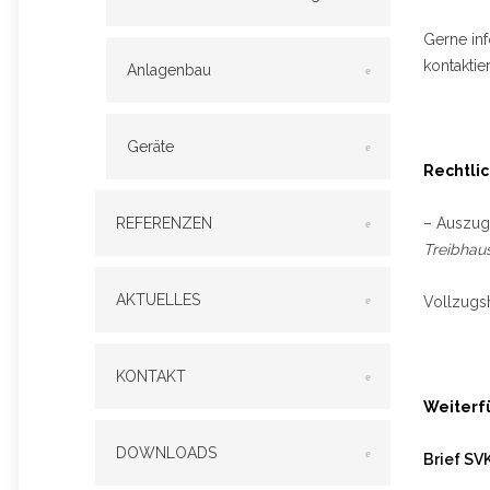
Gerne inf
kontaktie
Anlagenbau
Geräte
Rechtli
REFERENZEN
– Auszug
Treibhaus
AKTUELLES
Vollzugsh
KONTAKT
Weiterf
DOWNLOADS
Brief SV