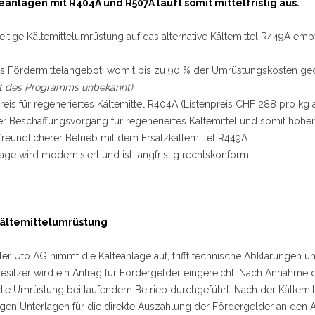
eanlagen mit R404A und R507A läuft somit mittelfristig aus.
eitige Kältemittelumrüstung auf das alternative Kältemittel R449A emp
les Fördermittelangebot, womit bis zu 90 % der Umrüstungskosten ge
t des Programms unbekannt)
eis für regeneriertes Kältemittel R404A (Listenpreis CHF 288 pro kg a
ter Beschaffungsvorgang für regeneriertes Kältemittel und somit hö
reundlicherer Betrieb mit dem Ersatzkältemittel R449A
lage wird modernisiert und ist langfristig rechtskonform
Kältemittelumrüstung
ler Uto AG nimmt die Kälteanlage auf, trifft technische Abklärungen
esitzer wird ein Antrag für Fördergelder eingereicht. Nach Annahme 
ie Umrüstung bei laufendem Betrieb durchgeführt. Nach der Kältemitt
en Unterlagen für die direkte Auszahlung der Fördergelder an den A