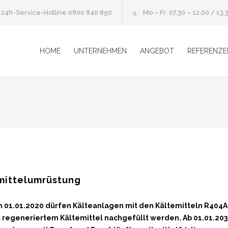
24h-Service-Hotline
0800 840 850
Mo – Fr: 07.30 – 12.00 / 13.
HOME
UNTERNEHMEN
ANGEBOT
REFERENZE
mittelumrüstung
 01.01.2020 dürfen Kälteanlagen mit den Kältemitteln R404A 
 regeneriertem Kältemittel nachgefüllt werden. Ab 01.01.2030