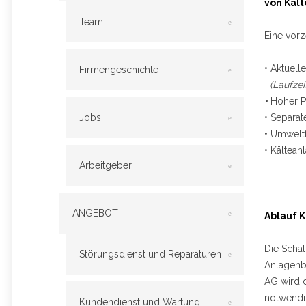
von Kält
Team
Eine vorz
• Aktuel
Firmengeschichte
(Laufzei
•
Hoher Pr
Jobs
• Separa
• Umweltf
• Kältean
Arbeitgeber
ANGEBOT
Ablauf 
Die Schal
Störungsdienst und Reparaturen
Anlagenb
AG wird d
notwendig
Kundendienst und Wartung