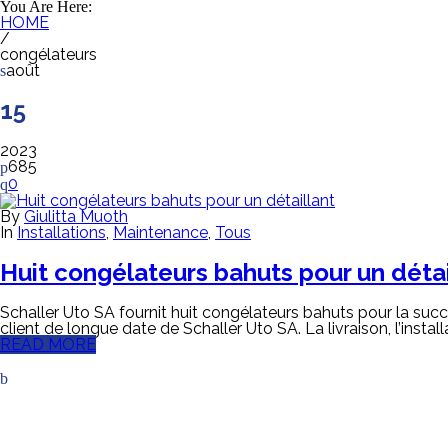
You Are Here:
HOME
/
congélateurs
août
15
2023
685
0
By
Giulitta Muoth
In
Installations
,
Maintenance
,
Tous
Huit congélateurs bahuts pour un détai
Schaller Uto SA fournit huit congélateurs bahuts pour la succu
client de longue date de Schaller Uto SA. La livraison, l’insta
READ MORE