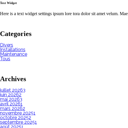
Text Widget
Here is a text widget settings ipsum lore tora dolor sit amet velum. Ma
Categories
Divers
Installations
Maintenance
Tous
Archives
juillet 2026
3
juin 2026
2
mai 2026
3
avril 2026
1
mars 2026
2
novembre 2025
1
octobre 2025
2
septembre 2025
1
août 2025
1