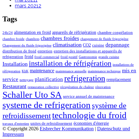
mars 2021
2
Tags
alimentation en froid
appareils de réfrigération
chambre congélation
24h/24
chambres froides
chambre froide
chambres
changement de fluide frigorigène
climatisation
depannage
CO2
cuisine
Changement du fluide frigorigène
distribution de froid
entretien
entretien des installations et appareils de
froid
refrigeration
froid commercial
froid positif
Gastronomie
grande cuisine
installation de réfrigération
Installation
installations de
mis en
maintenance
réfrigeration
KliK
maintenance annuelle
maintenance technique
refrigeration
service
planification
remplacement
nettoyage
Restaurant
restauration collective
récupération de chaleur
rénovation
Schaller Uto SA
service annuel de maintenance
systeme de refrigeration
système de
technologie du froid
refroidissement
économies d'énergie
unites de refroidissement
travaux d'entretien
© Copyright 2026
Eisbrecher Kommunikation
|
Datenschutz und
Impressum