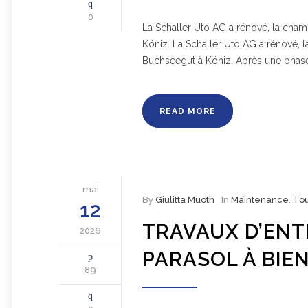
0
La Schaller Uto AG a rénové, la chamb
Köniz. La Schaller Uto AG a rénové, l
Buchseegut à Köniz. Après une phas
READ MORE
mai
By
Giulitta Muoth
In
Maintenance
,
To
12
TRAVAUX D’ENT
2026
PARASOL À BIE
89