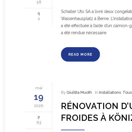
58
Schaller Uto SA a livré deux congélat
Waisenhausplatz à Berne. L’installati
0
a été effectuée à l’aide d’un camion-g
a été rendue nécessaire
READ MORE
mai
By
Giulitta Muoth
In
Installations
,
Tous
19
RÉNOVATION D’
2026
FROIDES À KÖNI
63