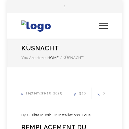
KÜSNACHT
You Are Here:
HOME
/
KÜSNACHT
septembre
18
2025
940
0
By
Giulitta Muoth
In
Installations
,
Tous
REMPLACEMENT DU