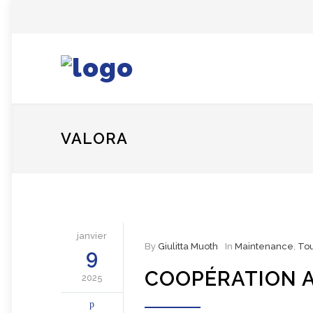
VALORA
janvier
By
Giulitta Muoth
In
Maintenance
,
To
9
COOPÉRATION A
2025