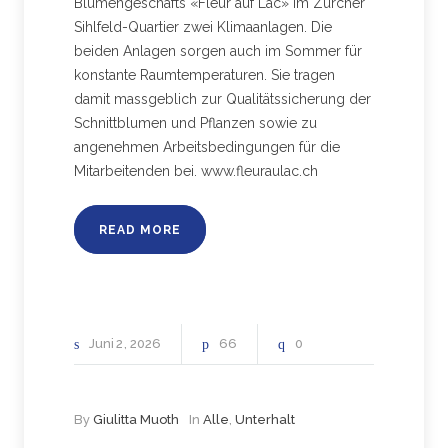
Blumengeschäfts «Fleur auf Lac» im Zürcher
Sihlfeld-Quartier zwei Klimaanlagen. Die
beiden Anlagen sorgen auch im Sommer für
konstante Raumtemperaturen. Sie tragen
damit massgeblich zur Qualitätssicherung der
Schnittblumen und Pflanzen sowie zu
angenehmen Arbeitsbedingungen für die
Mitarbeitenden bei. www.fleuraulac.ch
READ MORE
Juni
2
2026
66
0
By
Giulitta Muoth
In
Alle
,
Unterhalt