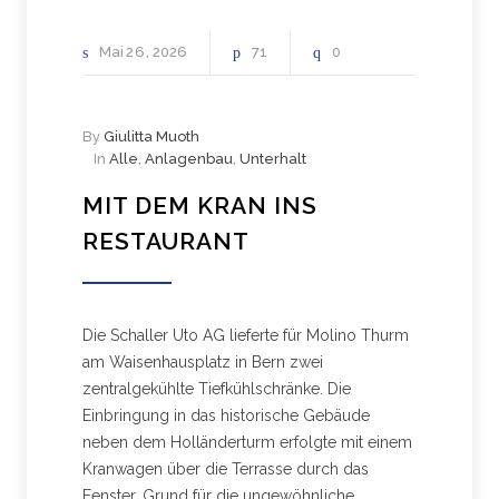
Mai
26
2026
71
0
By
Giulitta Muoth
In
Alle
,
Anlagenbau
,
Unterhalt
MIT DEM KRAN INS
RESTAURANT
Die Schaller Uto AG lieferte für Molino Thurm
am Waisenhausplatz in Bern zwei
zentralgekühlte Tiefkühlschränke. Die
Einbringung in das historische Gebäude
neben dem Holländerturm erfolgte mit einem
Kranwagen über die Terrasse durch das
Fenster. Grund für die ungewöhnliche