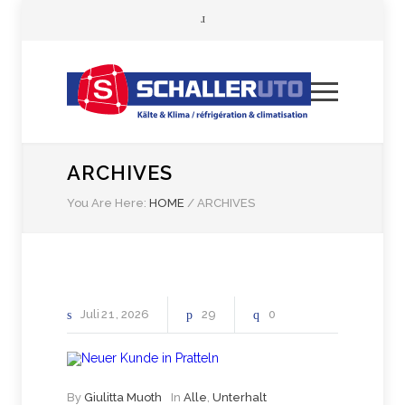
ARCHIVES
You Are Here:
HOME
/
ARCHIVES
Juli
21
2026
29
0
By
Giulitta Muoth
In
Alle
,
Unterhalt