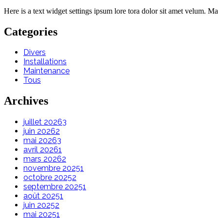
Here is a text widget settings ipsum lore tora dolor sit amet velum. 
Categories
Divers
Installations
Maintenance
Tous
Archives
juillet 2026
3
juin 2026
2
mai 2026
3
avril 2026
1
mars 2026
2
novembre 2025
1
octobre 2025
2
septembre 2025
1
août 2025
1
juin 2025
2
mai 2025
1