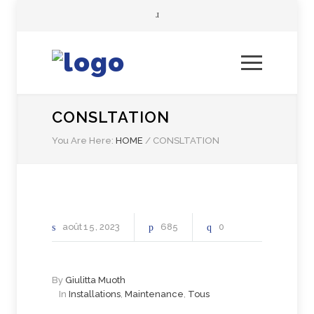
CONSLTATION
You Are Here:
HOME
/
CONSLTATION
août
15
2023
685
0
By
Giulitta Muoth
In
Installations
,
Maintenance
,
Tous