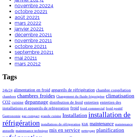
novembre 2022
4
octobre 2022
1
août 2022
1
mars 2022
2
janvier 2022
1
décembre 2021
1
novembre 2021
1
octobre 2021
1
septembre 2021
1
mai 2021
1
mars 2021
2
Tags
alimentation en froid
appareils de réfrigération
chambre congélation
24h/24
chambres froides
climatisation
chambres
Changement du fluide frigorigène
depannage
CO2
cuisine
distribution de froid
entretien
entretien des
froid
installations et appareils de refrigeration
froid commercial
froid positif
installation de
Installation
Gastronomie
gaz compact
grande cuisine
réfrigération
maintenance
installations de réfrigeration
KliK
maintenance
mis en service
planification
annuelle
maintenance technique
nettoyage