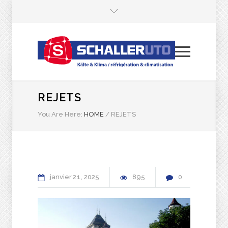
REJETS
You Are Here:
HOME
/
REJETS
janvier
21
2025
895
0