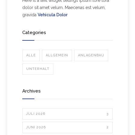
Here is a text widget settings ipsum lore tora
dolor sit amet velum. Maecenas est velum,
gravida
Vehicula Dolor
Categories
ALLE
ALLGEMEIN
ANLAGENBAU
UNTERHALT
Archives
JULI 2026
3
JUNI 2026
2