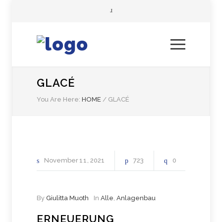
GLACÉ
You Are Here:
HOME
/
GLACÉ
November
11
2021
723
0
By
Giulitta Muoth
In
Alle
,
Anlagenbau
ERNEUERUNG