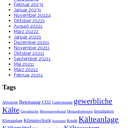
Februar 2023
1
Januar 2023
1
November 2022
4
Oktober 2022
1
August 2022
1
März 2022
2
Januar 2022
1
Dezember 2021
1
November 2021
1
Oktober 2021
1
September 2021
1
Mai 2021
1
März 2021
2
Februar 2021
1
Tags
gewerbliche
Betreuung
CO2
Abwärme
Gastronomie
Kälte
Installation
Grossküche
Heissgasverbund
Herausforderung
Kälteanlage
Klimatechnik
Klimaanlage
Kunde
konstant
Kältesystem