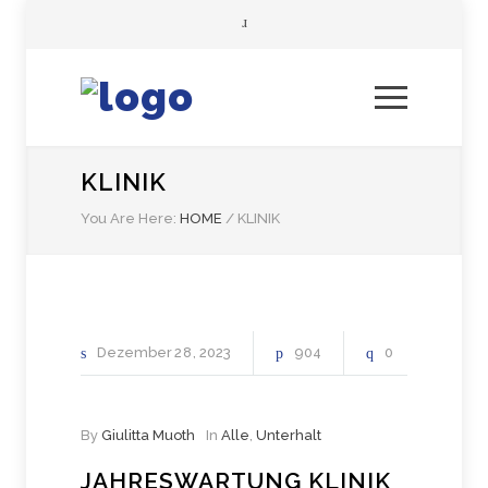
KLINIK
You Are Here:
HOME
/
KLINIK
Dezember
28
2023
904
0
By
Giulitta Muoth
In
Alle
,
Unterhalt
JAHRESWARTUNG KLINIK