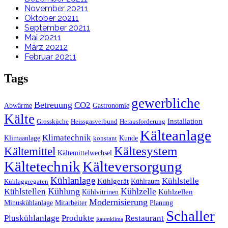
November 2021
1
Oktober 2021
1
September 2021
1
Mai 2021
1
März 2021
2
Februar 2021
1
Tags
gewerbliche
Betreuung
CO2
Abwärme
Gastronomie
Kälte
Installation
Grossküche
Heissgasverbund
Herausforderung
Kälteanlage
Klimatechnik
Klimaanlage
Kunde
konstant
Kältesystem
Kältemittel
Kältemittelwechsel
Kältetechnik
Kälteversorgung
Kühlanlage
Kühlstelle
Kühlgerät
Kühlraum
Kühlaggregaten
Kühlstellen
Kühlung
Kühlzelle
Kühlzellen
Kühlvitrinen
Modernisierung
Minuskühlanlage
Mitarbeiter
Planung
Schaller
Pluskühlanlage
Produkte
Restaurant
Raumklima