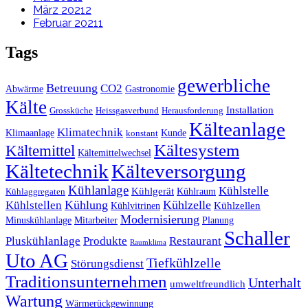
März 2021
2
Februar 2021
1
Tags
gewerbliche
Betreuung
CO2
Abwärme
Gastronomie
Kälte
Installation
Grossküche
Heissgasverbund
Herausforderung
Kälteanlage
Klimatechnik
Klimaanlage
Kunde
konstant
Kältesystem
Kältemittel
Kältemittelwechsel
Kältetechnik
Kälteversorgung
Kühlanlage
Kühlstelle
Kühlgerät
Kühlraum
Kühlaggregaten
Kühlstellen
Kühlung
Kühlzelle
Kühlzellen
Kühlvitrinen
Modernisierung
Minuskühlanlage
Mitarbeiter
Planung
Schaller
Pluskühlanlage
Produkte
Restaurant
Raumklima
Uto AG
Tiefkühlzelle
Störungsdienst
Traditionsunternehmen
Unterhalt
umweltfreundlich
Wartung
Wärmerückgewinnung