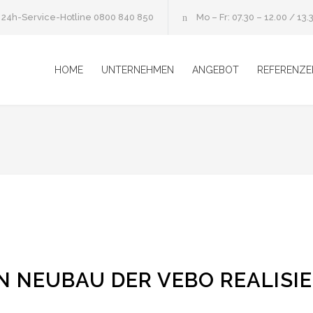
24h-Service-Hotline
0800 840 850
Mo – Fr: 07.30 – 12.00 / 13.
HOME
UNTERNEHMEN
ANGEBOT
REFERENZE
N NEUBAU DER VEBO REALISI