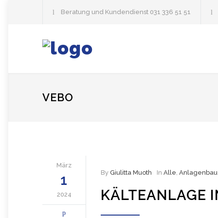
Beratung und Kundendienst
031 336 51 51
VEBO
März
By
Giulitta Muoth
In
Alle
,
Anlagenbau
1
KÄLTEANLAGE I
2024