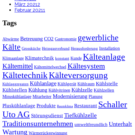
März 2021
2
Februar 2021
1
Tags
gewerbliche
Betreuung
CO2
Abwärme
Gastronomie
Kälte
Installation
Grossküche
Heissgasverbund
Herausforderung
Kälteanlage
Klimatechnik
Klimaanlage
Kunde
konstant
Kältesystem
Kältemittel
Kältemittelwechsel
Kältetechnik
Kälteversorgung
Kühlanlage
Kühlstelle
Kühlgerät
Kühlraum
Kühlaggregaten
Kühlstellen
Kühlung
Kühlzelle
Kühlzellen
Kühlvitrinen
Modernisierung
Minuskühlanlage
Mitarbeiter
Planung
Schaller
Pluskühlanlage
Produkte
Restaurant
Raumklima
Uto AG
Tiefkühlzelle
Störungsdienst
Traditionsunternehmen
Unterhalt
umweltfreundlich
Wartung
Wärmerückgewinnung