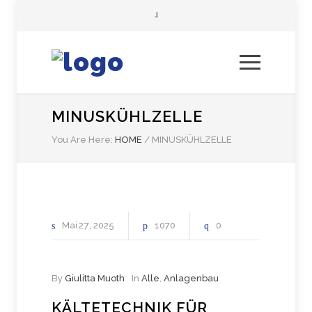
MINUSKÜHLZELLE
You Are Here:
HOME
/
MINUSKÜHLZELLE
Mai
27
2025
1070
0
By
Giulitta Muoth
In
Alle
,
Anlagenbau
KÄLTETECHNIK FÜR