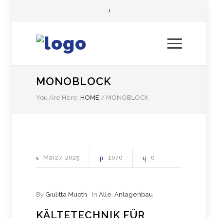
MONOBLOCK
You Are Here:
HOME
/
MONOBLOCK
Mai
27
2025
1070
0
By
Giulitta Muoth
In
Alle
,
Anlagenbau
KÄLTETECHNIK FÜR